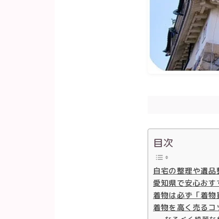
目次
自宅の整理や遺品
愛知県で安心おす
着物は必ず「着物
着物を高く売るコ