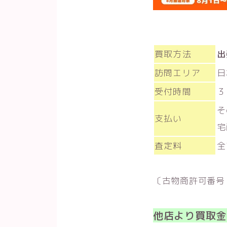
買取方法
出
訪問エリア
日
受付時間
３
そ
支払い
宅
査定料
全
〔古物商許可番号 第
他店より買取金