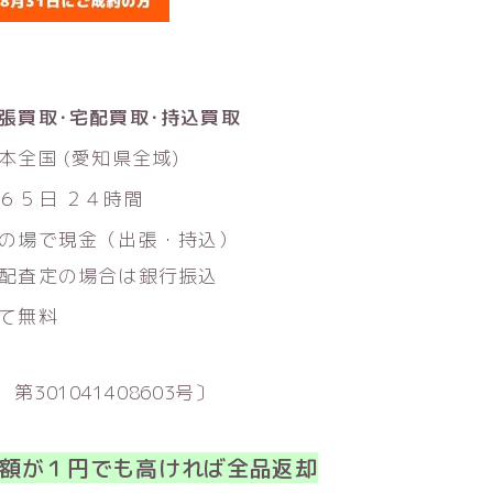
張買取･宅配買取･持込買取
本全国 (愛知県全域)
６５日 ２４時間
の場で現金（出張・持込）
配査定の場合は銀行振込
て無料
301041408603号〕
額が１円でも高ければ全品返却