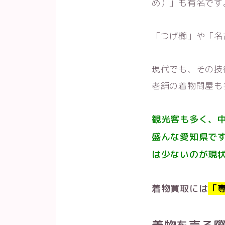
め）」も有名です
「つげ櫛」や「名
現代でも、その技
老舗の着物問屋も
観光客も多く、
盛んな愛知県で
は少ないのが現
着物買取には
「