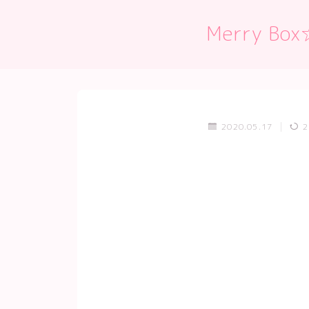
Merry
2020.05.17
2