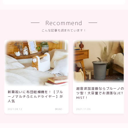
Recommend
こんな記事も読まれています！
超音波加湿器ならブルーノの
新築祝いに布団乾燥機を！【ブル
ツ型！大容量でお洒落なJET
ーノマルチふとんドライヤー】が
MIST！
人気
2021.08.12
BRUNO
2021.11.09
BR