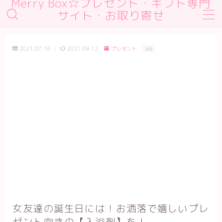
Merry Box☆プレゼント・ギフト専門
サイト・お取り寄せ
MENU
デモプリセット記事 #1
2021.07.18
2021.09.12
プレゼント
PR
デモプリセット記事 #2
デモプリセット記事 #2
デモプリセット記事 Part01
プライバシーポリシー
利用規約／特定商取引法に基づく表記
有料記事の決済完了ページ
運営者情報
女友達の誕生日には！お洒落で嬉しいプレ
ゼント向きの【入浴剤】を！