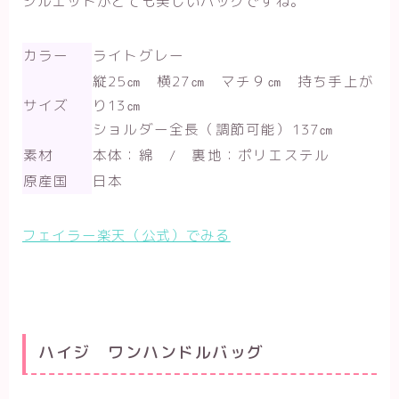
シルエットがとても美しいバッグですね。
カラー
ライトグレー
縦25㎝ 横27㎝ マチ９㎝ 持ち手上が
サイズ
り13㎝
ショルダー全長（調節可能）137㎝
素材
本体：綿 / 裏地：ポリエステル
原産国
日本
フェイラー楽天（公式）でみる
ハイジ ワンハンドルバッグ