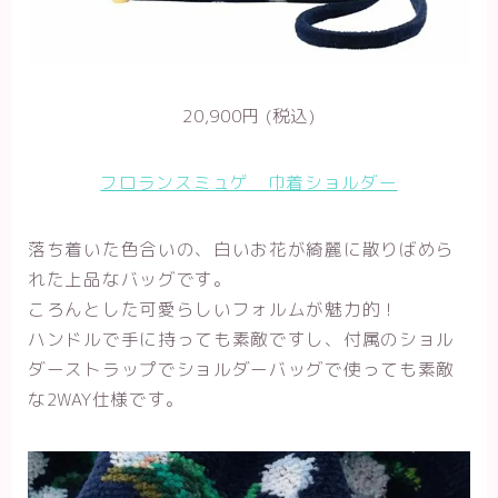
20,900円 (税込)
フロランスミュゲ 巾着ショルダー
落ち着いた色合いの、白いお花が綺麗に散りばめら
れた上品なバッグです。
ころんとした可愛らしいフォルムが魅力的！
ハンドルで手に持っても素敵ですし、付属のショル
ダーストラップでショルダーバッグで使っても素敵
な2WAY仕様です。