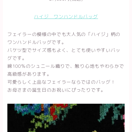
ハイジ ワンハンドルバッグ
フェイラーの模様の中でも大人気の「ハイジ」柄の
ワンハンドルバッグです。
バケツ型でサイズ感もよく、とても使いやすいバッ
グです。
綿100％のシュニール織りで、触り心地もやわらかで
高級感があります。
可愛らしく上品なフェイラーならではのバッグ！
お母さまの誕生日のお祝いにぴったりです。