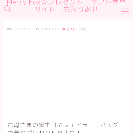
Merry Box☆プレゼント・ギフト専門
サイト・お取り寄せ
MENU
デモプリセット記事 #1
2022.02.18
2026.07.13
誕生日
PR
デモプリセット記事 #2
デモプリセット記事 #2
デモプリセット記事 Part01
プライバシーポリシー
利用規約／特定商取引法に基づく表記
有料記事の決済完了ページ
運営者情報
お母さまの誕生日にフェイラー｜バッグ・
巾着のプレゼントが人気！