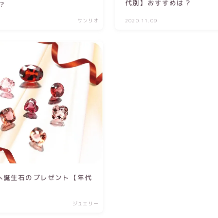
代別】おすすめは？
？
サンリオ
2020.11.09
へ誕生石のプレゼント【年代
ジュエリー