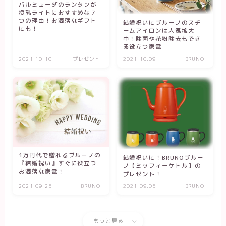
バルミューダのランタンが
授乳ライトにおすすめな７
つの理由！お洒落なギフト
結婚祝いにブルーノのスチ
にも！
ームアイロンは人気拡大
中！除菌や花粉除去もでき
る役立つ家電
2021.10.10
プレゼント
2021.10.09
BRUNO
1万円代で贈れるブルーノの
結婚祝いに！BRUNOブルー
『結婚祝い』すぐに役立つ
ノ【ミッフィーケトル】の
お洒落な家電！
プレゼント！
2021.09.25
BRUNO
2021.09.05
BRUNO
もっと見る