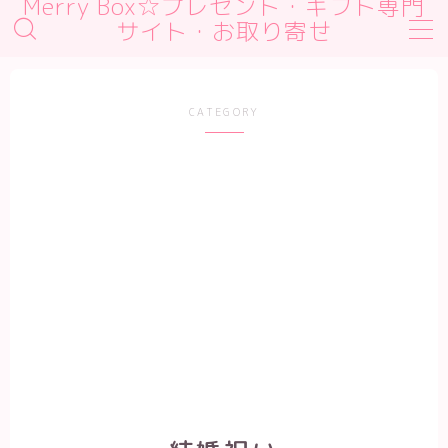
Merry Box☆プレゼント・ギフト専門
サイト・お取り寄せ
MENU
デモプリセット記事 #1
CATEGORY
デモプリセット記事 #2
デモプリセット記事 #2
デモプリセット記事 Part01
プライバシーポリシー
利用規約／特定商取引法に基づく表記
有料記事の決済完了ページ
運営者情報