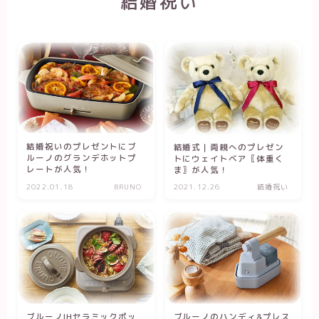
結婚祝い
結婚祝いのプレゼントにブ
結婚式｜両親へのプレゼン
ルーノのグランデホットプ
トにウェイトベア〖体重く
レートが人気！
ま〗が人気！
2022.01.18
BRUNO
2021.12.26
結婚祝い
ブルーノのハンディ&プレス
ブルーノIHセラミックポッ