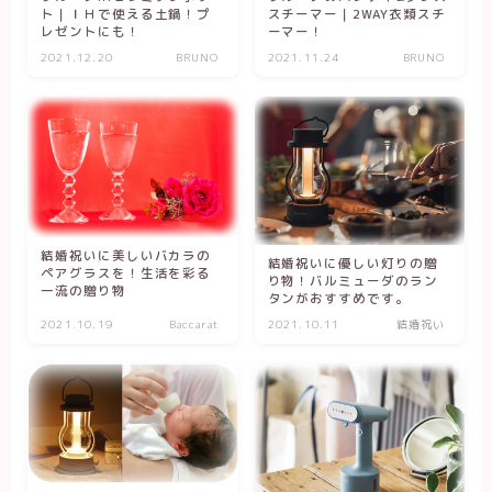
スチーマー｜2WAY衣類スチ
ト｜ＩＨで使える土鍋！プ
ーマー！
レゼントにも！
2021.12.20
BRUNO
2021.11.24
BRUNO
結婚祝いに美しいバカラの
結婚祝いに優しい灯りの贈
ペアグラスを！生活を彩る
り物！バルミューダのラン
一流の贈り物
タンがおすすめです。
2021.10.19
Baccarat
2021.10.11
結婚祝い