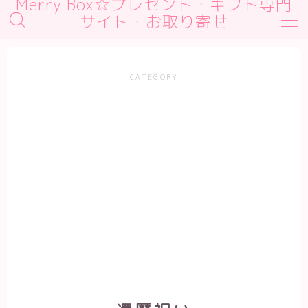
Merry Box☆プレゼント・ギフト専門
サイト・お取り寄せ
MENU
デモプリセット記事 #1
CATEGORY
デモプリセット記事 #2
デモプリセット記事 #2
デモプリセット記事 Part01
プライバシーポリシー
利用規約／特定商取引法に基づく表記
有料記事の決済完了ページ
運営者情報