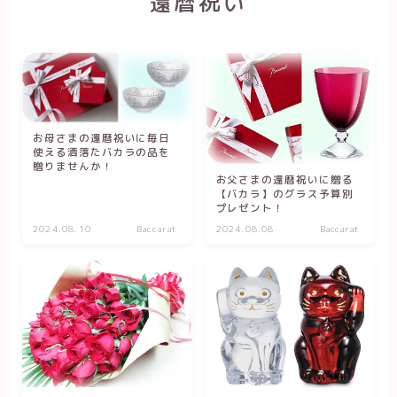
還暦祝い
お母さまの還暦祝いに毎日
使える洒落たバカラの品を
贈りませんか！
お父さまの還暦祝いに贈る
【バカラ】のグラス予算別
プレゼント！
2024.08.10
Baccarat
2024.08.08
Baccarat