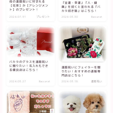
母の還暦祝いに好まれる
『金運・幸運』『人・健
【花束】か【アレンジメン
康』を招くと言われる『バ
ト】のプレゼント！
カラ招き猫』はこちら！
2024.07.31
プレゼント
2024.03.30
Baccarat
バカラのグラスを還暦祝い
に贈りたい！名入れもでき
還暦祝いにフェイラーを贈
る優良店はこちら！
りたい！おすすめの通販専
門店はこちら！
2024.03.27
Baccarat
2024.03.18
還暦祝い