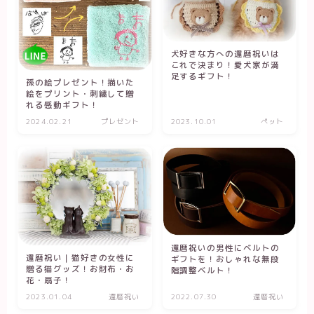
犬好きな方への還暦祝いは
これで決まり！愛犬家が満
足するギフト！
孫の絵プレゼント！描いた
絵をプリント・刺繍して贈
れる感動ギフト！
2024.02.21
プレゼント
2023.10.01
ペット
還暦祝いの男性にベルトの
還暦祝い｜猫好きの女性に
ギフトを！おしゃれな無段
贈る猫グッズ！お財布・お
階調整ベルト！
花・扇子！
2023.01.04
還暦祝い
2022.07.30
還暦祝い