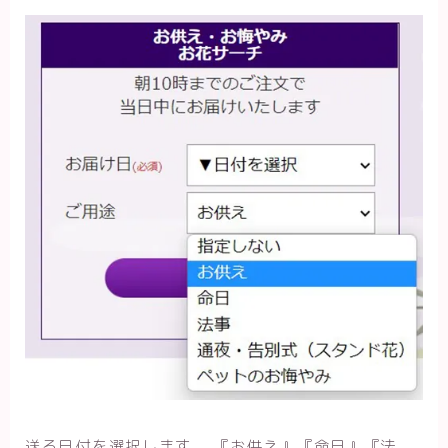
送る日付を選択します。 『お供え』『命日』『法