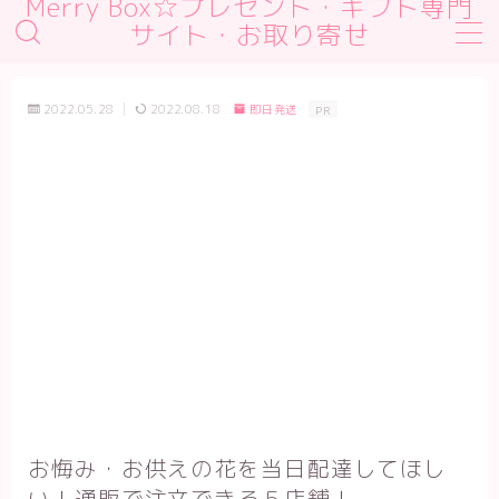
Merry Box☆プレゼント・ギフト専門
サイト・お取り寄せ
MENU
デモプリセット記事 #1
2022.05.28
2022.08.18
即日発送
PR
デモプリセット記事 #2
デモプリセット記事 #2
デモプリセット記事 Part01
プライバシーポリシー
利用規約／特定商取引法に基づく表記
有料記事の決済完了ページ
運営者情報
お悔み・お供えの花を当日配達してほし
い！通販で注文できる５店舗！