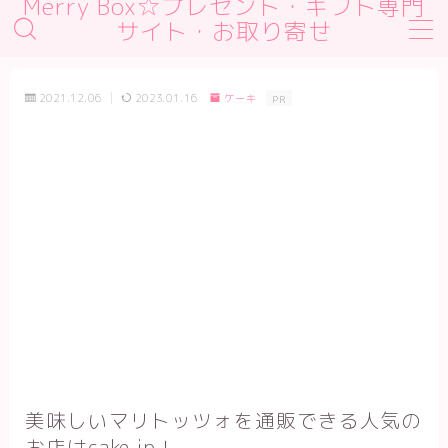
Merry Box☆プレゼント・ギフト専門
サイト・お取り寄せ
MENU
デモプリセット記事 #1
2021.12.06
2023.01.16
ケーキ
PR
デモプリセット記事 #2
デモプリセット記事 #2
デモプリセット記事 Part01
プライバシーポリシー
利用規約／特定商取引法に基づく表記
有料記事の決済完了ページ
運営者情報
美味しいマリトッツォを通販できる人気の
お店はcake.jp！