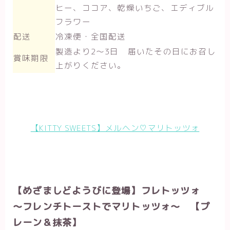
ヒー、ココア、乾燥いちご、エディブル
フラワー
配送
冷凍便・全国配送
製造より2～3日 届いたその日にお召し
賞味期限
上がりください。
【KITTY SWEETS】メルヘン♡マリトッツォ
【めざましどようびに登場】フレトッツォ
～フレンチトーストでマリトッツォ～ 【プ
レーン＆抹茶】