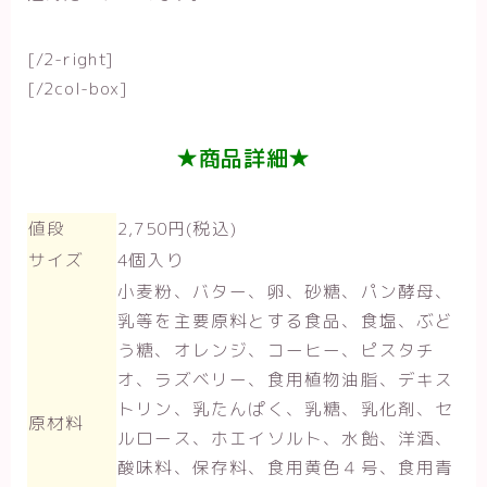
[/2-right]
[/2col-box]
★商品詳細★
値段
2,750円(税込)
サイズ
4個入り
小麦粉、バター、卵、砂糖、パン酵母、
乳等を主要原料とする食品、食塩、ぶど
う糖、オレンジ、コーヒー、ピスタチ
オ、ラズベリー、食用植物油脂、デキス
トリン、乳たんぱく、乳糖、乳化剤、セ
原材料
ルロース、ホエイソルト、水飴、洋酒、
酸味料、保存料、食用黄色４号、食用青