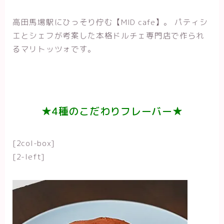
高田馬場駅にひっそり佇む【MID cafe】。 パティシ
エとシェフが考案した本格ドルチェ専門店で作られ
るマリトッツォです。
★4種のこだわりフレーバー★
[2col-box]
[2-left]