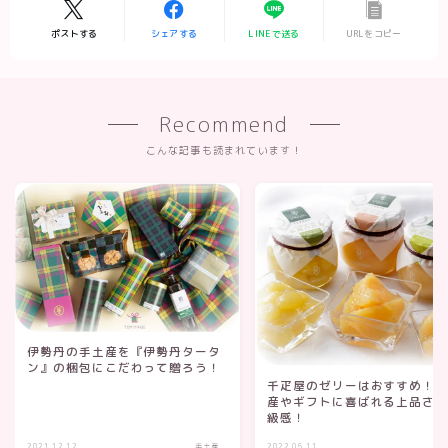
ポストする
シェアする
LINEで送る
URLをコピー
Recommend
こんな記事も読まれています！
伊勢丹の手土産を『伊勢丹タータ
ン』の梱包にこだわって贈ろう！
千疋屋のゼリーはおすすめ！
産やギフトに喜ばれる上品さ
級感！
2021.12.12
手土産
2022.06.11
手