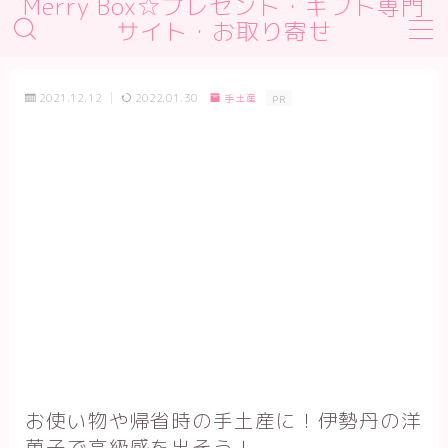
Merry Box☆プレゼント・ギフト専門
サイト・お取り寄せ
MENU
デモプリセット記事 #1
2021.12.12
2022.01.30
手土産
PR
デモプリセット記事 #2
デモプリセット記事 #2
デモプリセット記事 Part01
プライバシーポリシー
利用規約／特定商取引法に基づく表記
有料記事の決済完了ページ
運営者情報
お使い物や帰省時の手土産に！伊勢丹の洋
菓子で高級感を出そう！