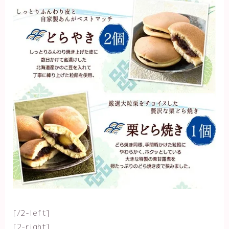
[/2-left]
[2-right]