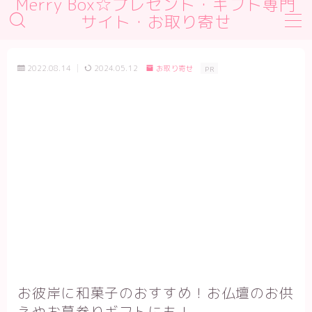
Merry Box☆プレゼント・ギフト専門
サイト・お取り寄せ
MENU
デモプリセット記事 #1
2022.08.14
2024.05.12
お取り寄せ
PR
デモプリセット記事 #2
デモプリセット記事 #2
デモプリセット記事 Part01
プライバシーポリシー
利用規約／特定商取引法に基づく表記
有料記事の決済完了ページ
運営者情報
お彼岸に和菓子のおすすめ！お仏壇のお供
えやお墓参りギフトにも！