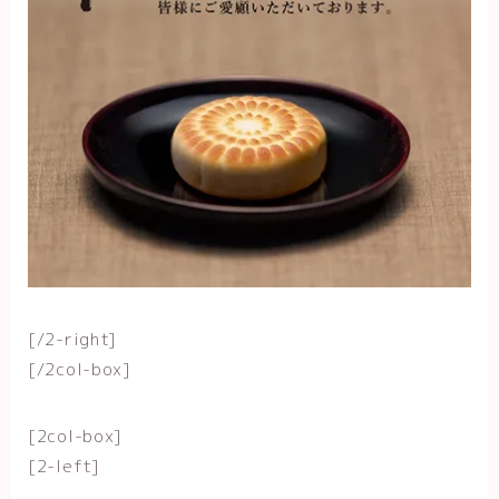
[/2-right]
[/2col-box]
[2col-box]
[2-left]