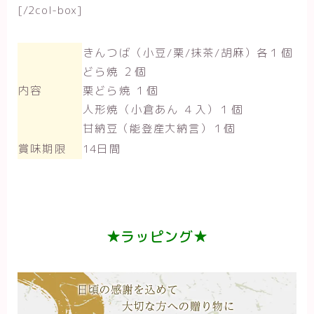
[/2col-box]
きんつば（小豆/栗/抹茶/胡麻）各１個
どら焼 ２個
内容
栗どら焼 １個
人形焼（小倉あん ４入）１個
甘納豆（能登産大納言）１個
賞味期限
14日間
★ラッピング★