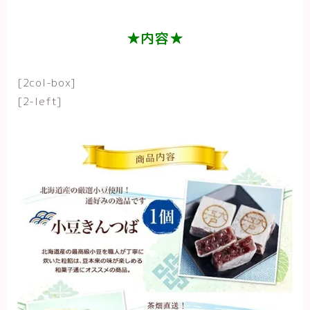
★内容★
[2col-box]
[2-left]