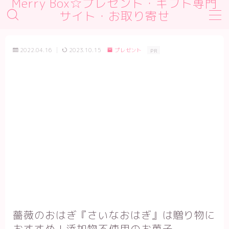
Merry Box☆プレゼント・ギフト専門
サイト・お取り寄せ
MENU
デモプリセット記事 #1
2022.04.16
2023.10.15
プレゼント
PR
デモプリセット記事 #2
デモプリセット記事 #2
デモプリセット記事 Part01
プライバシーポリシー
利用規約／特定商取引法に基づく表記
有料記事の決済完了ページ
運営者情報
薔薇のおはぎ『さいなおはぎ』は贈り物に
おすすめ！添加物不使用のお菓子