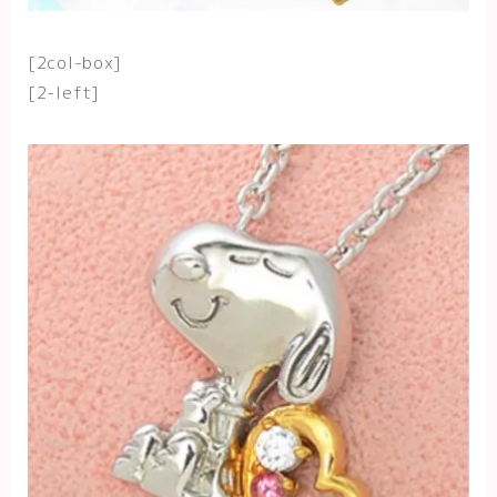
[2col-box]
[2-left]