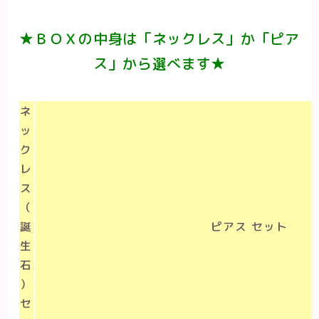
★ＢＯＸの中身は「ネックレス」か「ピア
ス」から選べます★
ネ
ッ
ク
レ
ス
（
誕
ピアス セット
生
石
）
セ