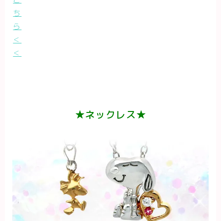
ち
ら
＜
＜
★ネックレス★