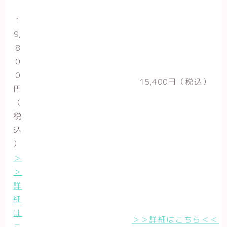
1
9,
8
0
0
15,400円（税込）
円
（
税
込
）
＞
＞
詳
細
は
＞＞詳細はこちら＜＜
こ