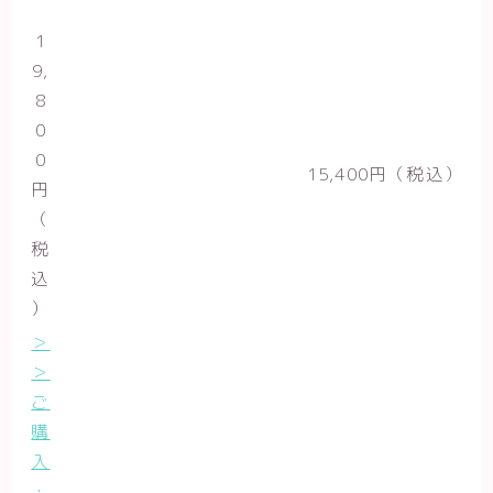
1
9,
8
0
0
15,400円（税込）
円
（
税
込
）
＞
＞
ご
購
入
・