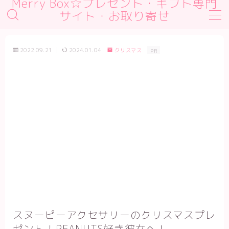
Merry Box☆プレゼント・ギフト専門
サイト・お取り寄せ
MENU
デモプリセット記事 #1
2022.09.21
2024.01.04
クリスマス
PR
デモプリセット記事 #2
デモプリセット記事 #2
デモプリセット記事 Part01
プライバシーポリシー
利用規約／特定商取引法に基づく表記
有料記事の決済完了ページ
運営者情報
スヌーピーアクセサリーのクリスマスプレ
ゼント！PEANUTS好き彼女へ！