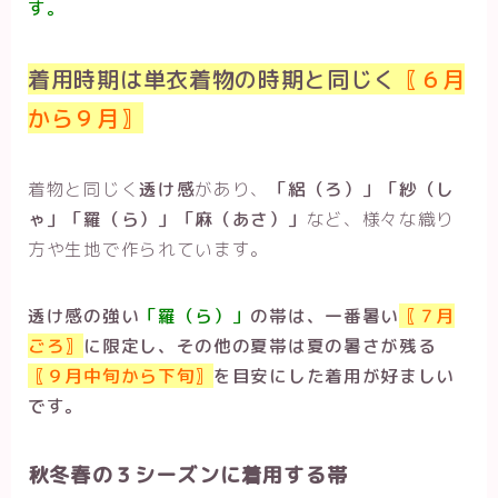
す。
着用時期は単衣着物の時期と同じく
〖６月
から９月〗
着物と同じく
透け感
があり、
「絽（ろ）」「紗（し
ゃ」「羅（ら）」「麻（あさ）」
など、様々な織り
方や生地で作られています。
透け感の強い
「羅（ら）」
の帯は、一番暑い
〖７月
ごろ〗
に限定し、その他の夏帯は夏の暑さが残る
〖９月中旬から下旬〗
を目安にした着用が好ましい
です。
秋冬春の３シーズンに着用する帯