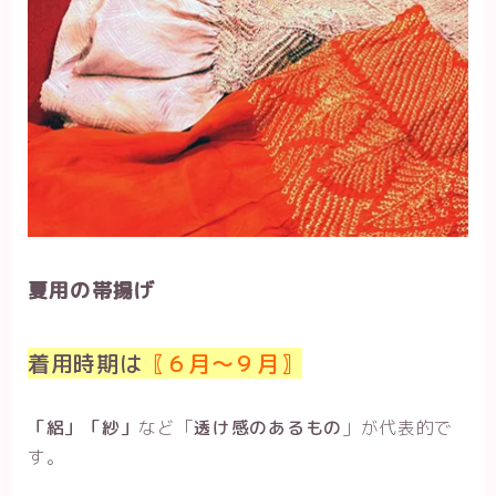
夏用の帯揚げ
着用時期は
〖６月～９月〗
「絽」「紗」
など「
透け感のあるもの
」が代表的で
す。