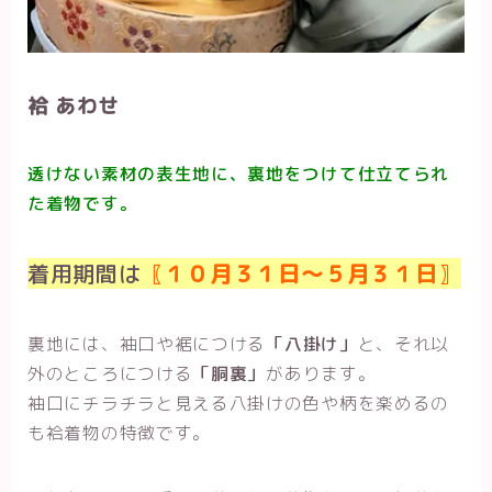
袷 あわせ
透けない素材の表生地に、裏地をつけて仕立てられ
た着物です。
着用期間は
〖
１０月３１日～５月３１日
〗
裏地には、袖口や裾につける
「八掛け」
と、それ以
外のところにつける
「胴裏」
があります。
袖口にチラチラと見える八掛けの色や柄を楽めるの
も袷着物の特徴です。