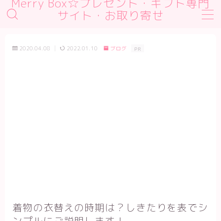
Merry Box☆プレゼント・ギフト専門
サイト・お取り寄せ
MENU
デモプリセット記事 #1
2020.04.08
2022.01.10
ブログ
PR
デモプリセット記事 #2
デモプリセット記事 #2
デモプリセット記事 Part01
プライバシーポリシー
利用規約／特定商取引法に基づく表記
有料記事の決済完了ページ
運営者情報
着物の衣替えの時期は？しきたりを表でシ
ンプルにご説明します！