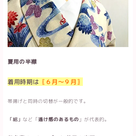
夏用の半襟
着用時期は
〖６月～９月〗
帯揚げと同時の切替が一般的です。
「絽」
など「
透け感のあるもの
」が代表的。