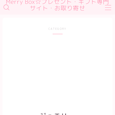
Merry Box☆プレゼント・ギフト専門
サイト・お取り寄せ
MENU
デモプリセット記事 #1
CATEGORY
デモプリセット記事 #2
デモプリセット記事 #2
デモプリセット記事 Part01
プライバシーポリシー
利用規約／特定商取引法に基づく表記
有料記事の決済完了ページ
運営者情報