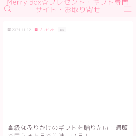
Merry Box☆プレゼント・ギフト専門
サイト・お取り寄せ
MENU
デモプリセット記事 #1
2024.11.12
プレゼント
PR
デモプリセット記事 #2
デモプリセット記事 #2
デモプリセット記事 Part01
プライバシーポリシー
利用規約／特定商取引法に基づく表記
有料記事の決済完了ページ
運営者情報
高級なふりかけのギフトを贈りたい！通販
で買える上品で美味しい品！