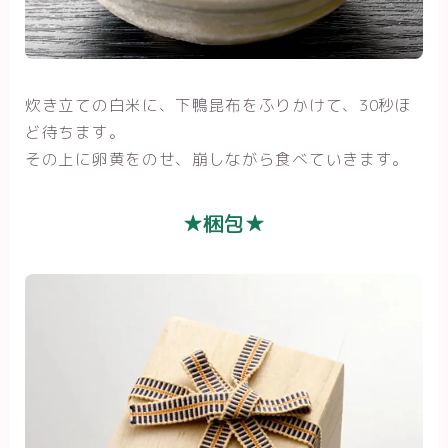
炊き立ての白米に、下鴨昆布をふりかけて、30秒ほ
ど待ちます。
その上に卵黄をのせ、崩しながら食べていきます。
★梱包★