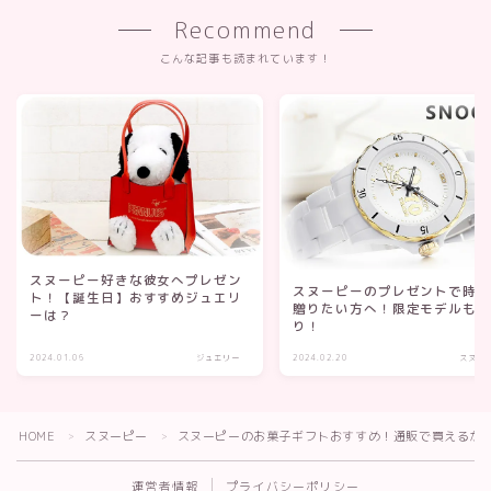
Recommend
こんな記事も読まれています！
スヌーピー好きな彼女へプレゼン
スヌーピーのプレゼントで時
ト！【誕生日】おすすめジュエリ
贈りたい方へ！限定モデルも
ーは？
り！
2024.01.06
ジュエリー
2024.02.20
スヌー
HOME
スヌーピー
スヌーピーのお菓子ギフトおすすめ！通販で買えるか
＞
＞
運営者情報
プライバシーポリシー