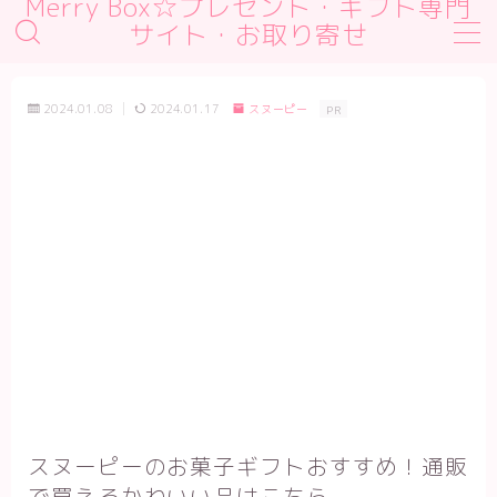
Merry Box☆プレゼント・ギフト専門
サイト・お取り寄せ
MENU
デモプリセット記事 #1
2024.01.08
2024.01.17
スヌーピー
PR
デモプリセット記事 #2
デモプリセット記事 #2
デモプリセット記事 Part01
プライバシーポリシー
利用規約／特定商取引法に基づく表記
有料記事の決済完了ページ
運営者情報
スヌーピーのお菓子ギフトおすすめ！通販
で買えるかわいい品はこちら